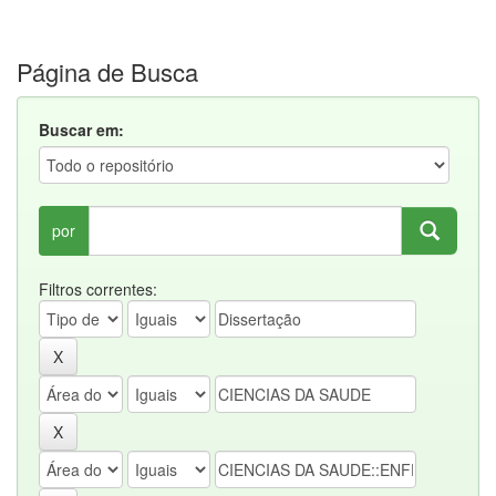
Página de Busca
Buscar em:
por
Filtros correntes: