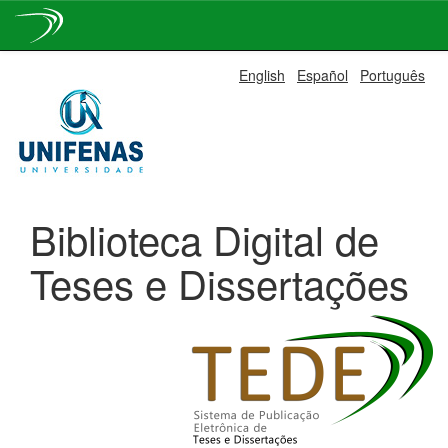
Skip
English
Español
Português
navigation
Biblioteca Digital de
Teses e Dissertações