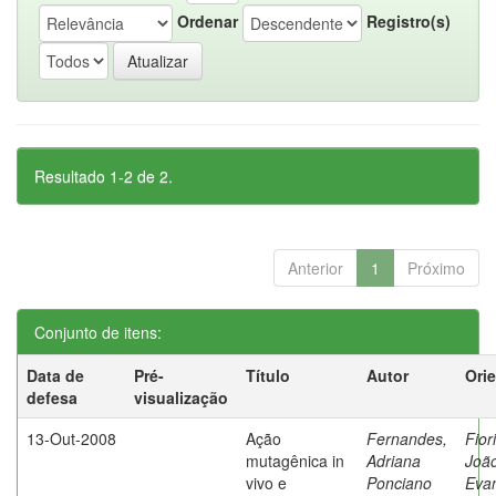
Ordenar
Registro(s)
Resultado 1-2 de 2.
Anterior
1
Próximo
Conjunto de itens:
Data de
Pré-
Título
Autor
Ori
defesa
visualização
13-Out-2008
Ação
Fernandes,
Fiori
mutagênica in
Adriana
Joã
vivo e
Ponciano
Evan