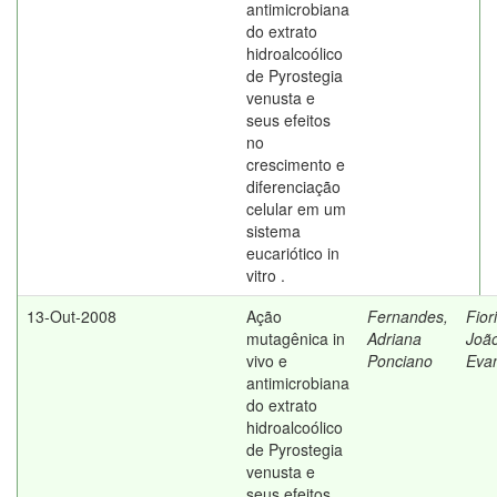
antimicrobiana
do extrato
hidroalcoólico
de Pyrostegia
venusta e
seus efeitos
no
crescimento e
diferenciação
celular em um
sistema
eucariótico in
vitro .
13-Out-2008
Ação
Fernandes,
Fiori
mutagênica in
Adriana
Joã
vivo e
Ponciano
Evan
antimicrobiana
do extrato
hidroalcoólico
de Pyrostegia
venusta e
seus efeitos