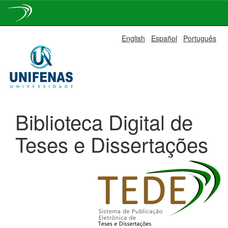
Skip
English
Español
Português
navigation
Biblioteca Digital de
Teses e Dissertações