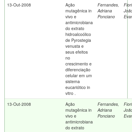
13-Out-2008
Ação
Fernandes,
Fiori
mutagênica in
Adriana
Joã
vivo e
Ponciano
Evan
antimicrobiana
do extrato
hidroalcoólico
de Pyrostegia
venusta e
seus efeitos
no
crescimento e
diferenciação
celular em um
sistema
eucariótico in
vitro .
13-Out-2008
Ação
Fernandes,
Fiori
mutagênica in
Adriana
Joã
vivo e
Ponciano
Evan
antimicrobiana
do extrato