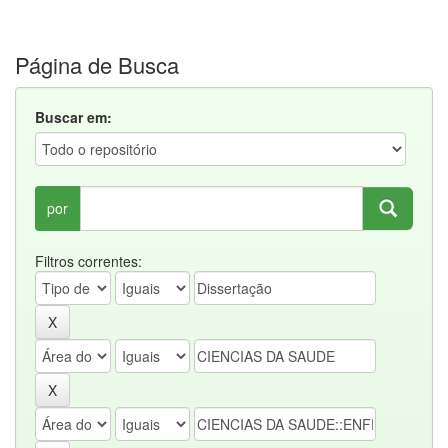
Página de Busca
Buscar em:
por
Filtros correntes: