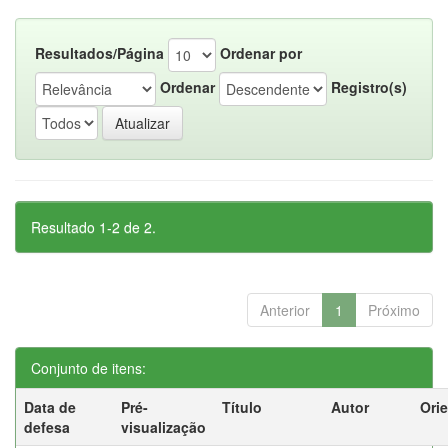
Resultados/Página
Ordenar por
Ordenar
Registro(s)
Resultado 1-2 de 2.
Anterior
1
Próximo
Conjunto de itens:
Data de
Pré-
Título
Autor
Ori
defesa
visualização