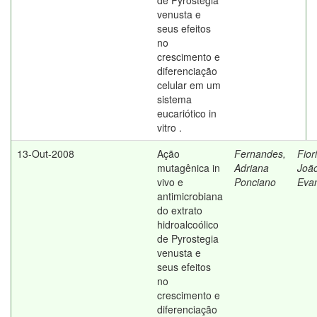
de Pyrostegia
venusta e
seus efeitos
no
crescimento e
diferenciação
celular em um
sistema
eucariótico in
vitro .
13-Out-2008
Ação
Fernandes,
Fiori
mutagênica in
Adriana
Joã
vivo e
Ponciano
Evan
antimicrobiana
do extrato
hidroalcoólico
de Pyrostegia
venusta e
seus efeitos
no
crescimento e
diferenciação