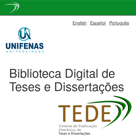
Skip
English
Español
Português
navigation
Biblioteca Digital de
Teses e Dissertações