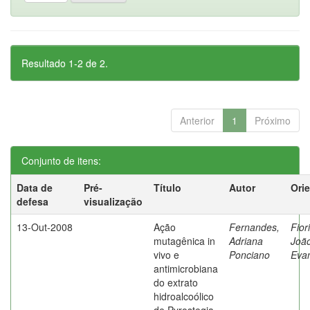
Resultado 1-2 de 2.
Anterior
1
Próximo
Conjunto de itens:
Data de
Pré-
Título
Autor
Ori
defesa
visualização
13-Out-2008
Ação
Fernandes,
Fiori
mutagênica in
Adriana
Joã
vivo e
Ponciano
Evan
antimicrobiana
do extrato
hidroalcoólico