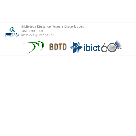
Biblioteca Digital de Teses e Dissertações
(35) 3299-3000
biblioteca@unifenas.br