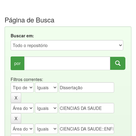
Página de Busca
Buscar em:
por
Filtros correntes: