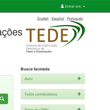
Entrar em:
English
Español
Português
tações
Busca facetada
Autor
Todos contribuidores
Áreas do CNPq