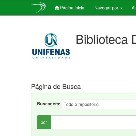
Página inicial
Navegar por
A
Skip
navigation
Biblioteca 
Página de Busca
Buscar em:
por