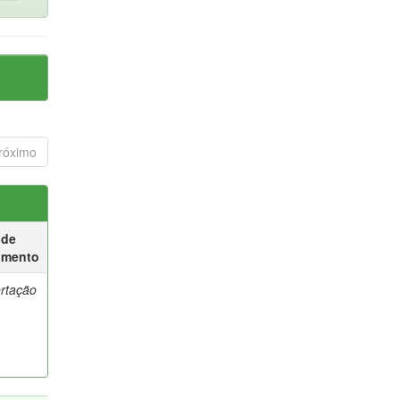
róximo
 de
umento
ertação