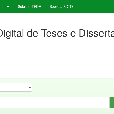
juda
Sobre o TEDE
Sobre a BDTD
Digital de Teses e Disser