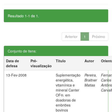
Resultado 1-1 de 1.
Anterior
1
Próximo
Conjunto de itens:
Data de
Pré-
Título
Autor
Orient
defesa
visualização
13-Fev-2008
Suplementação
Pereira,
Fernan
energética,
Braitner
Carlos
vitamínica e
Matias
Antôni
mineral Canter
Carval
OF®. em
doadoras de
embriões
bovinos