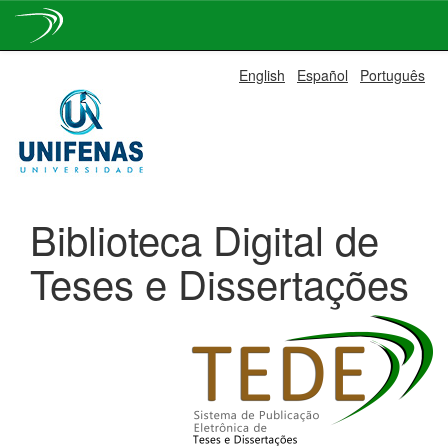
Skip
English
Español
Português
navigation
Biblioteca Digital de
Teses e Dissertações