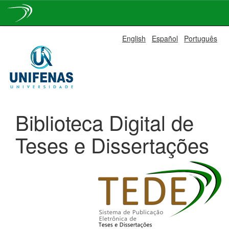
Skip
English
Español
Português
navigation
Biblioteca Digital de
Teses e Dissertações