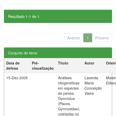
Resultado 1-1 de 1.
Anterior
1
Próximo
Conjunto de itens:
Data de
Pré-
Título
Autor
Orien
defesa
visualização
15-Dez-2005
Análises
Lacerda,
Maistr
citogenéticas
Maria
Ediso
em espécies
Conceição
de peixes
Vieira
Gymnotus
(Pisces,
Gymnotidae),
coletadas no