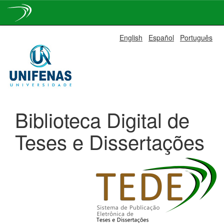
Skip
English
Español
Português
navigation
Biblioteca Digital de
Teses e Dissertações