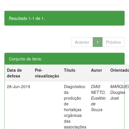
Resultado 1-1 de 1.
Anterior
1
Próximo
Conjunto de itens:
Data de
Pré-
Título
Autor
Orientad
defesa
visualização
28-Jun-2019
Diagnóstico
DIAS
MARQUES
da
NETTO,
Douglas
produção
Eusébio
José
de
de
hortaliças
Souza
orgânicas
das
associações