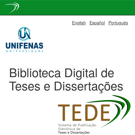
Skip
English
Español
Português
navigation
Biblioteca Digital de
Teses e Dissertações