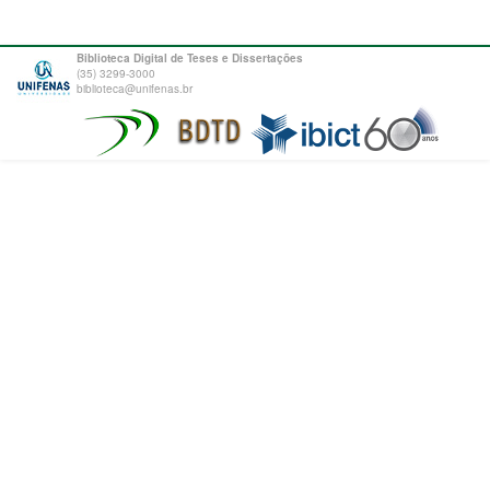
Biblioteca Digital de Teses e Dissertações
(35) 3299-3000
biblioteca@unifenas.br