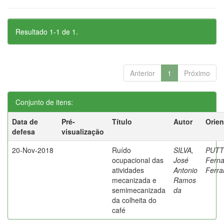
Resultado 1-1 de 1.
Anterior
1
Próximo
Conjunto de itens:
Data de
Pré-
Título
Autor
Orien
defesa
visualização
20-Nov-2018
Ruído
SILVA,
PUTTI
ocupacional das
José
Fern
atividades
Antonio
Ferrar
mecanizada e
Ramos
semimecanizada
da
da colheita do
café