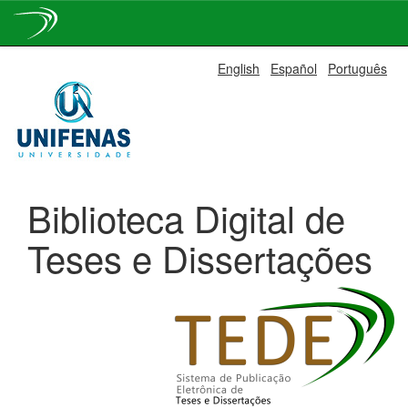
Skip
English
Español
Português
navigation
Biblioteca Digital de
Teses e Dissertações