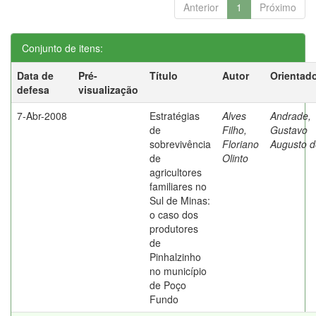
Anterior
1
Próximo
Conjunto de itens:
Data de
Pré-
Título
Autor
Orientad
defesa
visualização
7-Abr-2008
Estratégias
Alves
Andrade,
de
Filho,
Gustavo
sobrevivência
Floriano
Augusto d
de
Olinto
agricultores
familiares no
Sul de Minas:
o caso dos
produtores
de
Pinhalzinho
no município
de Poço
Fundo