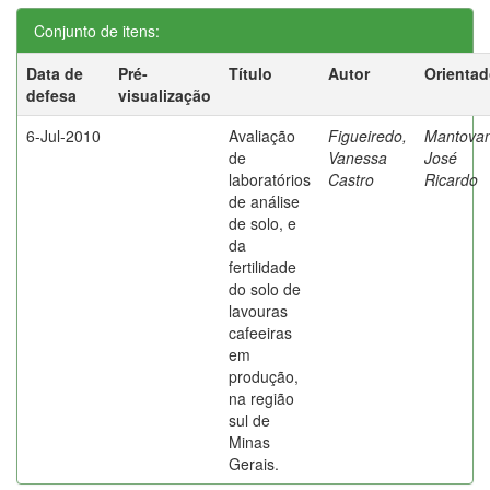
Conjunto de itens:
Data de
Pré-
Título
Autor
Orientad
defesa
visualização
6-Jul-2010
Avaliação
Figueiredo,
Mantovan
de
Vanessa
José
laboratórios
Castro
Ricardo
de análise
de solo, e
da
fertilidade
do solo de
lavouras
cafeeiras
em
produção,
na região
sul de
Minas
Gerais.