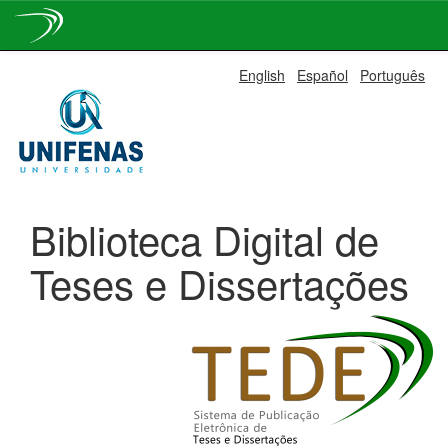
Skip
English
Español
Português
navigation
Biblioteca Digital de
Teses e Dissertações