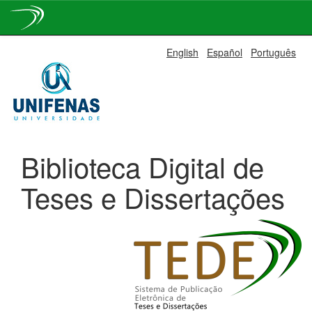
Skip
English
Español
Português
navigation
Biblioteca Digital de
Teses e Dissertações