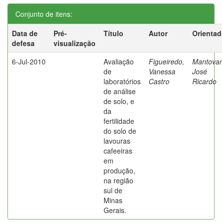
Conjunto de itens:
Data de
Pré-
Título
Autor
Orientad
defesa
visualização
6-Jul-2010
Avaliação
Figueiredo,
Mantovan
de
Vanessa
José
laboratórios
Castro
Ricardo
de análise
de solo, e
da
fertilidade
do solo de
lavouras
cafeeiras
em
produção,
na região
sul de
Minas
Gerais.