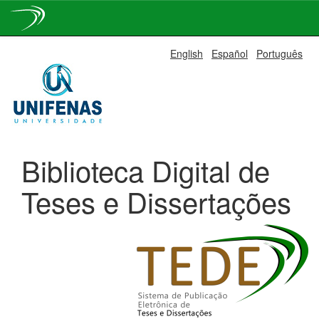
Skip
English
Español
Português
navigation
Biblioteca Digital de
Teses e Dissertações