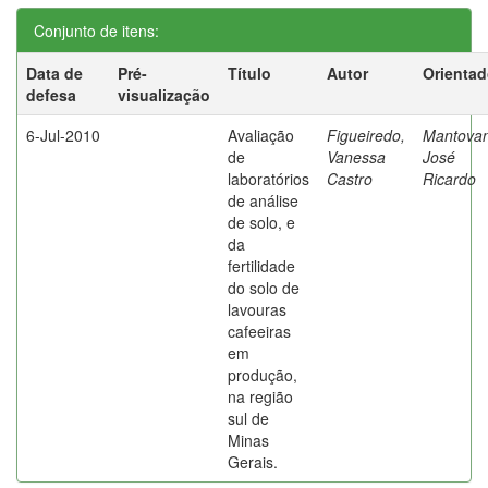
Conjunto de itens:
Data de
Pré-
Título
Autor
Orientad
defesa
visualização
6-Jul-2010
Avaliação
Figueiredo,
Mantovan
de
Vanessa
José
laboratórios
Castro
Ricardo
de análise
de solo, e
da
fertilidade
do solo de
lavouras
cafeeiras
em
produção,
na região
sul de
Minas
Gerais.