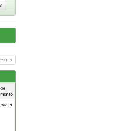
róximo
 de
umento
ertação