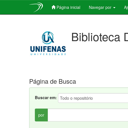
Página inicial
Navegar por
A
Skip
navigation
Biblioteca 
Página de Busca
Buscar em:
por