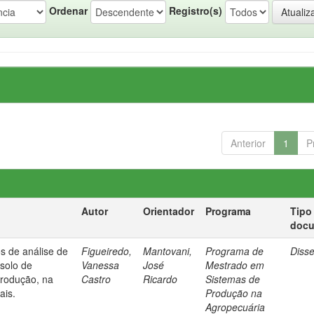
Ordenar
Registro(s)
Anterior
1
P
Autor
Orientador
Programa
Tipo
doc
os de análise de
Figueiredo,
Mantovani,
Programa de
Diss
 solo de
Vanessa
José
Mestrado em
produção, na
Castro
Ricardo
Sistemas de
ais.
Produção na
Agropecuária