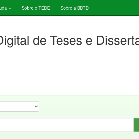
juda
Sobre o TEDE
Sobre a BDTD
Digital de Teses e Disser