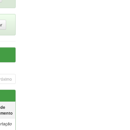
róximo
 de
umento
ertação