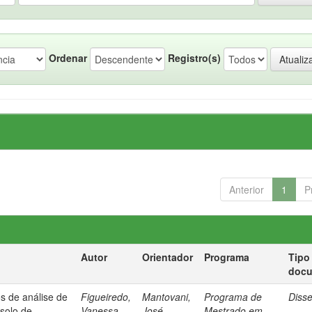
Ordenar
Registro(s)
Anterior
1
P
Autor
Orientador
Programa
Tipo
doc
os de análise de
Figueiredo,
Mantovani,
Programa de
Diss
 solo de
Vanessa
José
Mestrado em