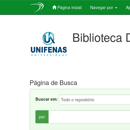
Página inicial
Navegar por
A
Skip
navigation
Biblioteca 
Página de Busca
Buscar em:
por