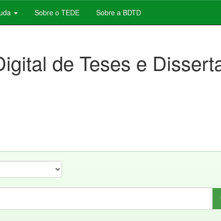
juda
Sobre o TEDE
Sobre a BDTD
Digital de Teses e Disser