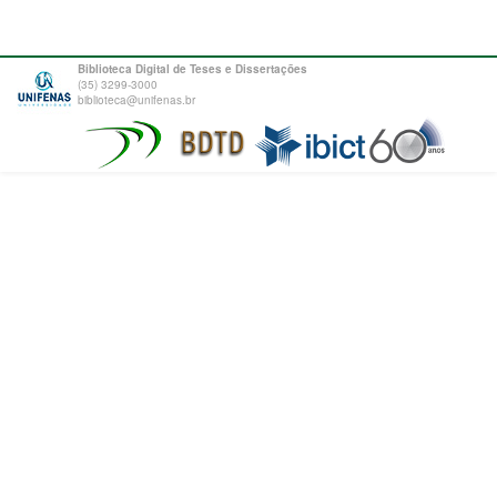
Biblioteca Digital de Teses e Dissertações
(35) 3299-3000
biblioteca@unifenas.br