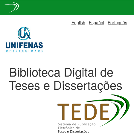
Skip
English
Español
Português
navigation
Biblioteca Digital de
Teses e Dissertações