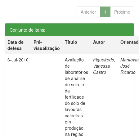
Anterior
1
Próximo
Conjunto de itens:
Data de
Pré-
Título
Autor
Orientad
defesa
visualização
6-Jul-2010
Avaliação
Figueiredo,
Mantovan
de
Vanessa
José
laboratórios
Castro
Ricardo
de análise
de solo, e
da
fertilidade
do solo de
lavouras
cafeeiras
em
produção,
na região