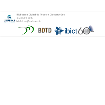
Biblioteca Digital de Teses e Dissertações
(35) 3299-3000
biblioteca@unifenas.br