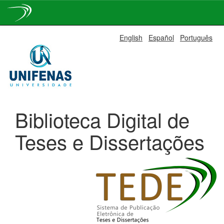
Skip
English
Español
Português
navigation
Biblioteca Digital de
Teses e Dissertações