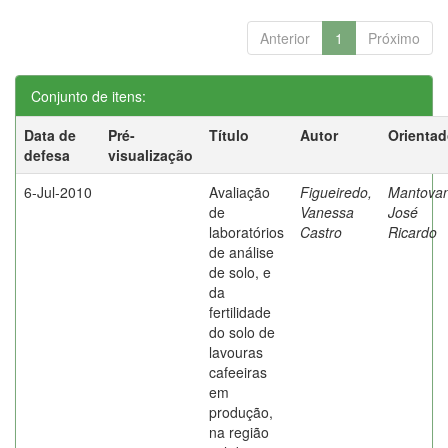
Anterior
1
Próximo
Conjunto de itens:
Data de
Pré-
Título
Autor
Orientad
defesa
visualização
6-Jul-2010
Avaliação
Figueiredo,
Mantovan
de
Vanessa
José
laboratórios
Castro
Ricardo
de análise
de solo, e
da
fertilidade
do solo de
lavouras
cafeeiras
em
produção,
na região