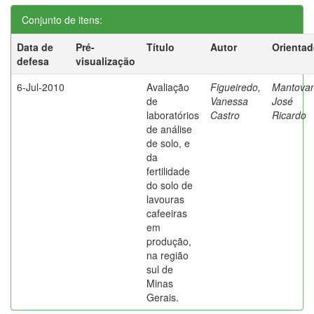
Conjunto de itens:
Data de
Pré-
Título
Autor
Orientad
defesa
visualização
6-Jul-2010
Avaliação
Figueiredo,
Mantovan
de
Vanessa
José
laboratórios
Castro
Ricardo
de análise
de solo, e
da
fertilidade
do solo de
lavouras
cafeeiras
em
produção,
na região
sul de
Minas
Gerais.