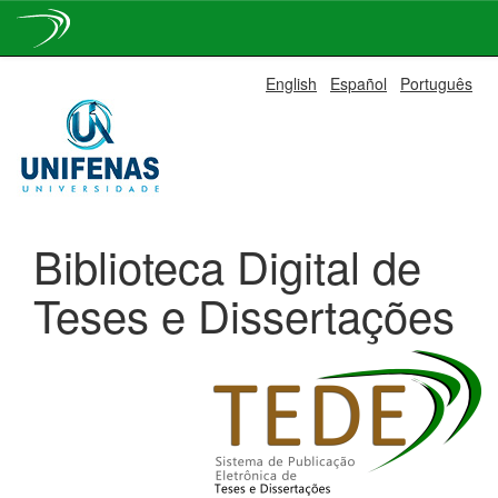
Skip
English
Español
Português
navigation
Biblioteca Digital de
Teses e Dissertações