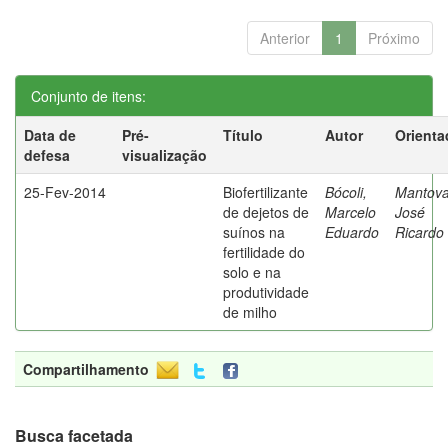
Anterior
1
Próximo
Conjunto de itens:
Data de
Pré-
Título
Autor
Orienta
defesa
visualização
25-Fev-2014
Biofertilizante
Bócoli,
Mantova
de dejetos de
Marcelo
José
suínos na
Eduardo
Ricardo
fertilidade do
solo e na
produtividade
de milho
Compartilhamento
Busca facetada