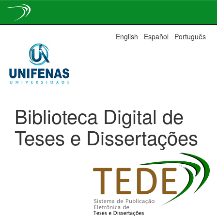
Skip
English
Español
Português
navigation
Biblioteca Digital de
Teses e Dissertações