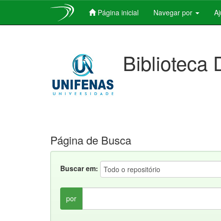
Página inicial
Navegar por
A
Skip
navigation
Biblioteca 
Página de Busca
Buscar em:
por