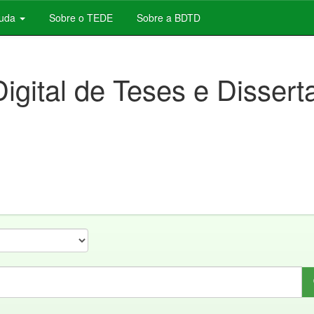
juda
Sobre o TEDE
Sobre a BDTD
Digital de Teses e Disser