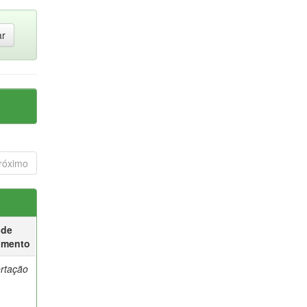
róximo
 de
umento
ertação