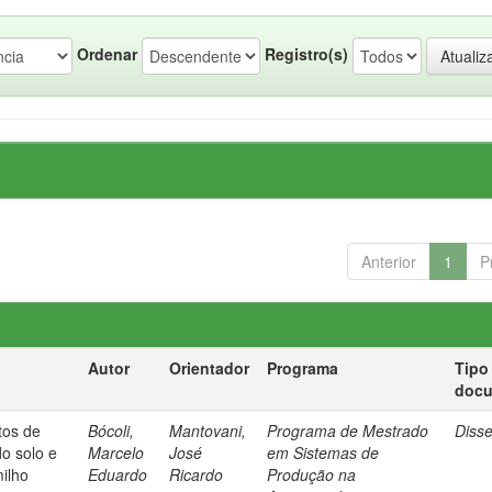
Ordenar
Registro(s)
Anterior
1
P
Autor
Orientador
Programa
Tipo
doc
etos de
Bócoli,
Mantovani,
Programa de Mestrado
Diss
do solo e
Marcelo
José
em Sistemas de
milho
Eduardo
Ricardo
Produção na