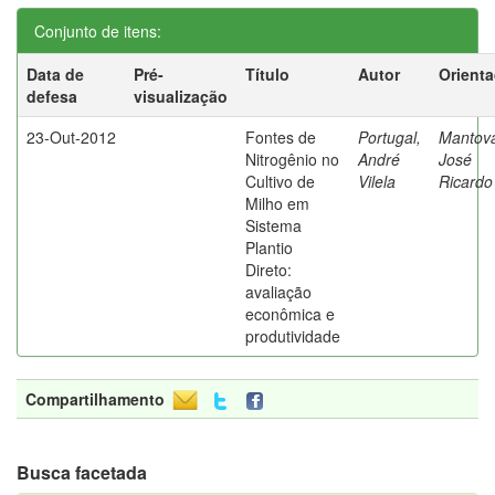
Conjunto de itens:
Data de
Pré-
Título
Autor
Orient
defesa
visualização
23-Out-2012
Fontes de
Portugal,
Mantova
Nitrogênio no
André
José
Cultivo de
Vilela
Ricardo
Milho em
Sistema
Plantio
Direto:
avaliação
econômica e
produtividade
Compartilhamento
Busca facetada