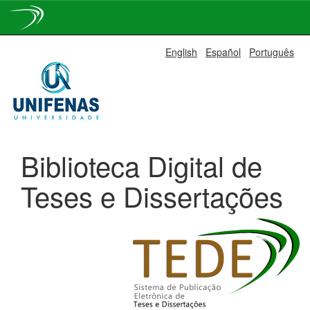
Skip
English
Español
Português
navigation
Biblioteca Digital de
Teses e Dissertações