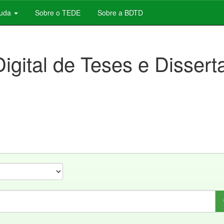
juda
Sobre o TEDE
Sobre a BDTD
Digital de Teses e Disser