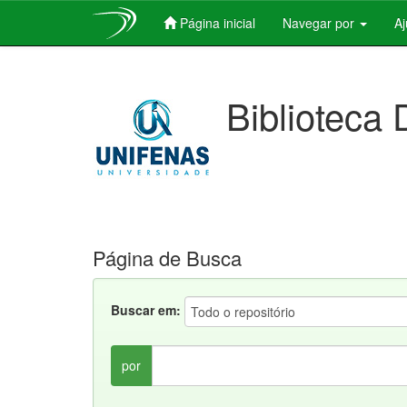
Página inicial
Navegar por
A
Skip
navigation
Biblioteca 
Página de Busca
Buscar em:
por