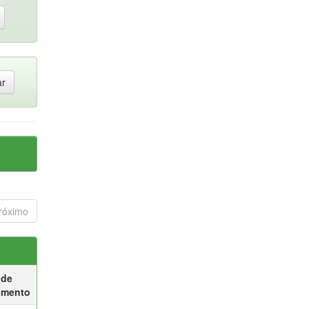
róximo
 de
umento