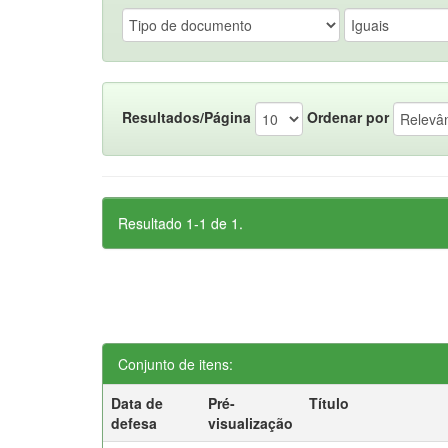
Resultados/Página
Ordenar por
Resultado 1-1 de 1.
Conjunto de itens:
Data de
Pré-
Título
defesa
visualização