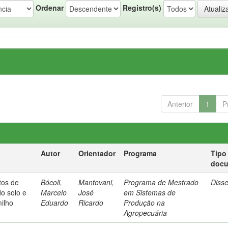
Ordenar
Registro(s)
Anterior
1
P
Autor
Orientador
Programa
Tipo
doc
etos de
Bócoli,
Mantovani,
Programa de Mestrado
Diss
do solo e
Marcelo
José
em Sistemas de
milho
Eduardo
Ricardo
Produção na
Agropecuária