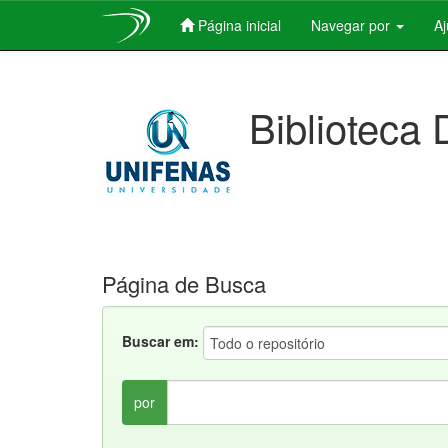
Página inicial
Navegar por
A
Skip
navigation
Biblioteca 
Página de Busca
Buscar em:
por