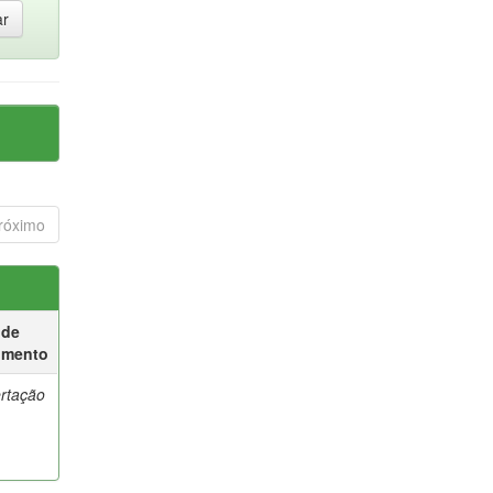
róximo
 de
umento
ertação