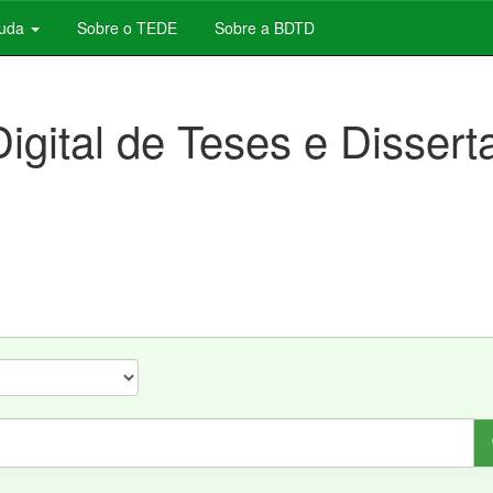
juda
Sobre o TEDE
Sobre a BDTD
Digital de Teses e Disser