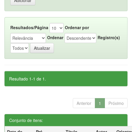
Resultados/Página
Ordenar por
Ordenar
Registro(s)
Resultado 1-1 de 1.
Anterior
1
Próximo
Conjunto de itens:
Data de
Pré-
Título
Autor
Orienta