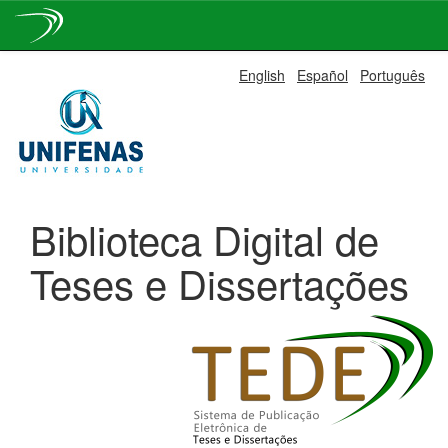
Skip
English
Español
Português
navigation
Biblioteca Digital de
Teses e Dissertações