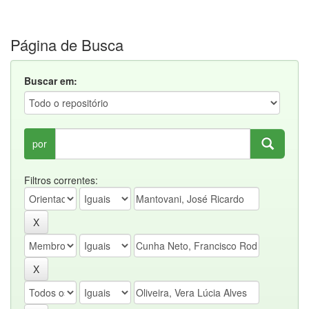
Página de Busca
Buscar em:
por
Filtros correntes: