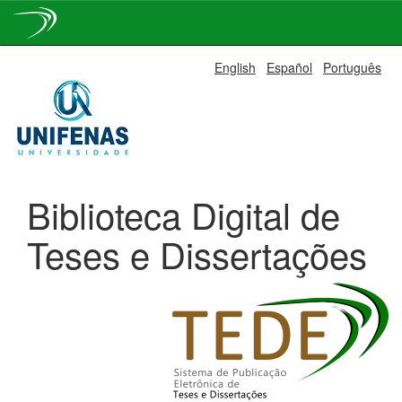
Skip
English
Español
Português
navigation
Biblioteca Digital de
Teses e Dissertações