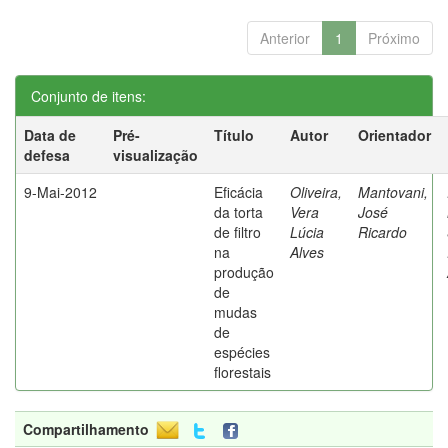
Anterior
1
Próximo
Conjunto de itens:
Data de
Pré-
Título
Autor
Orientador
defesa
visualização
9-Mai-2012
Eficácia
Oliveira,
Mantovani,
da torta
Vera
José
de filtro
Lúcia
Ricardo
na
Alves
produção
de
mudas
de
espécies
florestais
Compartilhamento