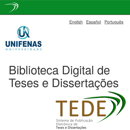
Skip
English
Español
Português
navigation
Biblioteca Digital de
Teses e Dissertações