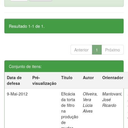
Resultado 1-1 de 1.
Anterior
1
Próximo
Conjunto de itens:
Data de
Pré-
Título
Autor
Orientador
defesa
visualização
9-Mai-2012
Eficácia
Oliveira,
Mantovani,
da torta
Vera
José
de filtro
Lúcia
Ricardo
na
Alves
produção
de