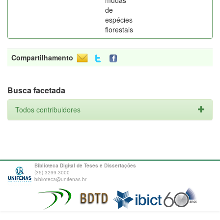
mudas
de
espécies
florestais
Compartilhamento
Busca facetada
Todos contribuidores
Biblioteca Digital de Teses e Dissertações
(35) 3299-3000
biblioteca@unifenas.br