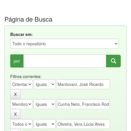
Página de Busca
Buscar em:
por
Filtros correntes: