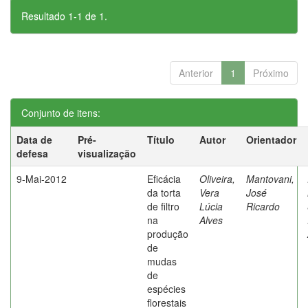
Resultado 1-1 de 1.
Anterior
1
Próximo
Conjunto de itens:
Data de
Pré-
Título
Autor
Orientador
defesa
visualização
9-Mai-2012
Eficácia
Oliveira,
Mantovani,
da torta
Vera
José
de filtro
Lúcia
Ricardo
na
Alves
produção
de
mudas
de
espécies
florestais