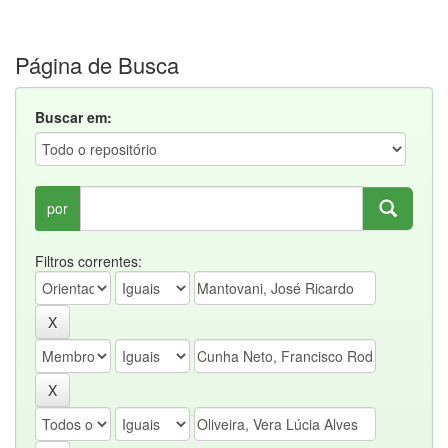
Página de Busca
Buscar em:
por
Filtros correntes: