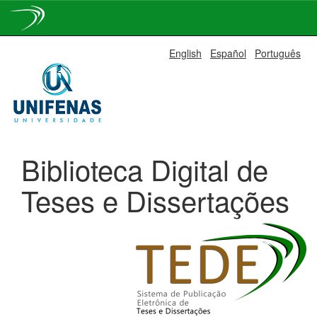
Skip
English
Español
Português
navigation
Biblioteca Digital de
Teses e Dissertações