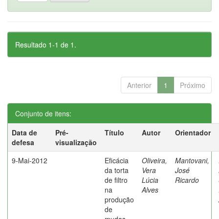
Resultado 1-1 de 1.
Anterior
1
Próximo
Conjunto de itens:
Data de
Pré-
Título
Autor
Orientador
defesa
visualização
9-Mai-2012
Eficácia
Oliveira,
Mantovani,
da torta
Vera
José
de filtro
Lúcia
Ricardo
na
Alves
produção
de