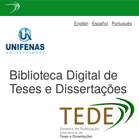
Skip
English
Español
Português
navigation
Biblioteca Digital de
Teses e Dissertações