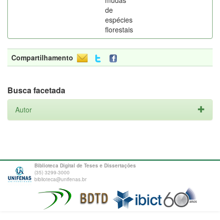
mudas
de
espécies
florestais
Compartilhamento
Busca facetada
Autor
Biblioteca Digital de Teses e Dissertações
(35) 3299-3000
biblioteca@unifenas.br