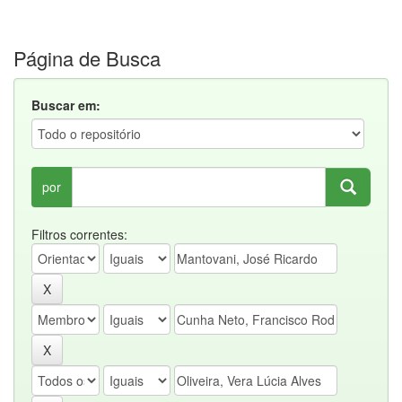
Página de Busca
Buscar em:
por
Filtros correntes: