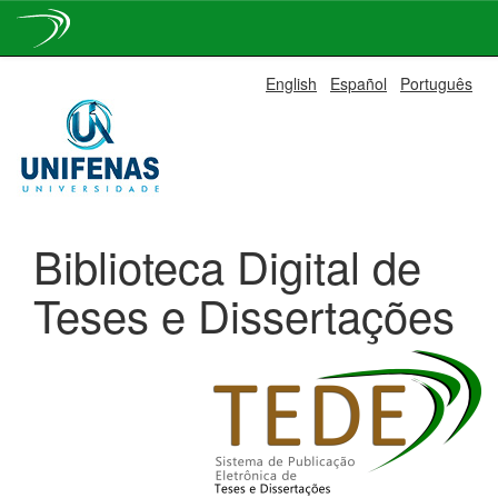
Skip
English
Español
Português
navigation
Biblioteca Digital de
Teses e Dissertações