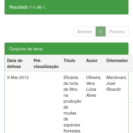
Resultado 1-1 de 1.
Anterior
1
Próximo
Conjunto de itens:
Data de
Pré-
Título
Autor
Orientador
defesa
visualização
9-Mai-2012
Eficácia
Oliveira,
Mantovani,
da torta
Vera
José
de filtro
Lúcia
Ricardo
na
Alves
produção
de
mudas
de
espécies
florestais