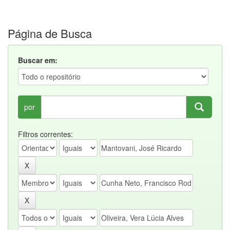
Página de Busca
Buscar em:
por
Filtros correntes: