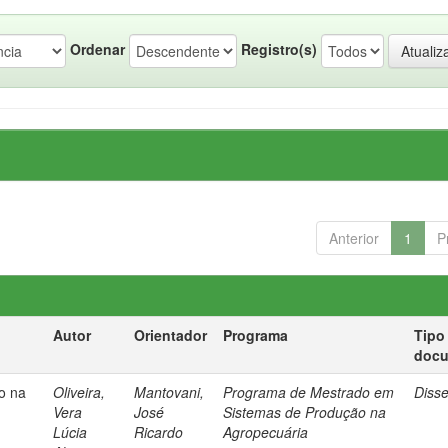
Ordenar
Registro(s)
Anterior
1
P
Autor
Orientador
Programa
Tipo
doc
ro na
Oliveira,
Mantovani,
Programa de Mestrado em
Diss
e
Vera
José
Sistemas de Produção na
Lúcia
Ricardo
Agropecuária