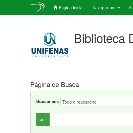
Página inicial
Navegar por
A
Skip
navigation
Biblioteca 
Página de Busca
Buscar em:
por