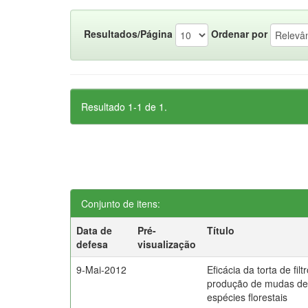
Resultados/Página
Ordenar por
Resultado 1-1 de 1.
Conjunto de itens:
Data de
Pré-
Título
defesa
visualização
9-Mai-2012
Eficácia da torta de filt
produção de mudas d
espécies florestais