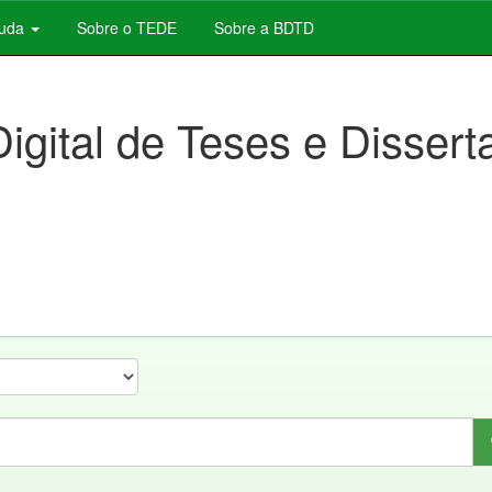
juda
Sobre o TEDE
Sobre a BDTD
Digital de Teses e Disser