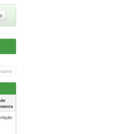
róximo
 de
umento
ertação