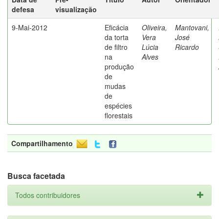
defesa
visualização
9-Mai-2012
Eficácia
Oliveira,
Mantovani,
da torta
Vera
José
de filtro
Lúcia
Ricardo
na
Alves
produção
de
mudas
de
espécies
florestais
Compartilhamento
Busca facetada
Todos contribuidores