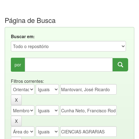
Página de Busca
Buscar em:
por
Filtros correntes: