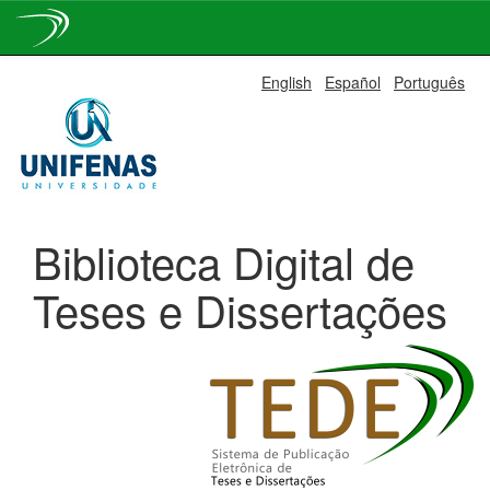
Skip
English
Español
Português
navigation
Biblioteca Digital de
Teses e Dissertações