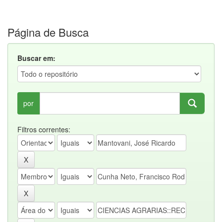
Página de Busca
Buscar em:
por
Filtros correntes: