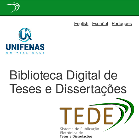
Skip
English
Español
Português
navigation
Biblioteca Digital de
Teses e Dissertações