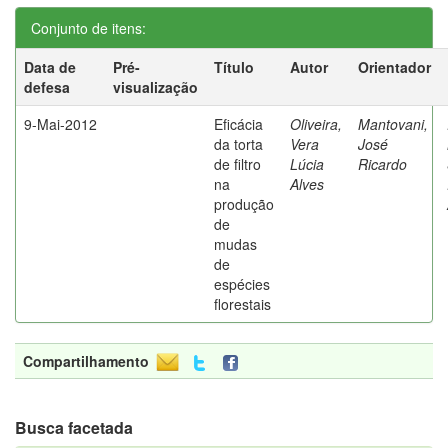
Conjunto de itens:
Data de
Pré-
Título
Autor
Orientador
defesa
visualização
9-Mai-2012
Eficácia
Oliveira,
Mantovani,
da torta
Vera
José
de filtro
Lúcia
Ricardo
na
Alves
produção
de
mudas
de
espécies
florestais
Compartilhamento
Busca facetada