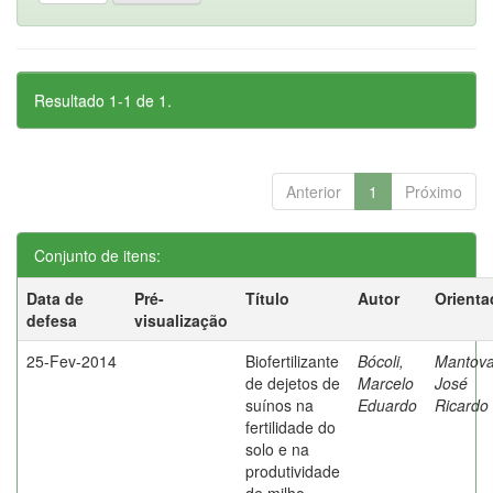
Resultado 1-1 de 1.
Anterior
1
Próximo
Conjunto de itens:
Data de
Pré-
Título
Autor
Orienta
defesa
visualização
25-Fev-2014
Biofertilizante
Bócoli,
Mantova
de dejetos de
Marcelo
José
suínos na
Eduardo
Ricardo
fertilidade do
solo e na
produtividade