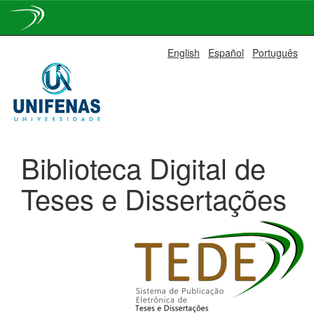
Skip
English
Español
Português
navigation
Biblioteca Digital de
Teses e Dissertações