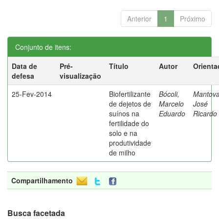
Anterior
1
Próximo
Conjunto de itens:
Data de
Pré-
Título
Autor
Orienta
defesa
visualização
25-Fev-2014
Biofertilizante
Bócoli,
Mantova
de dejetos de
Marcelo
José
suínos na
Eduardo
Ricardo
fertilidade do
solo e na
produtividade
de milho
Compartilhamento
Busca facetada