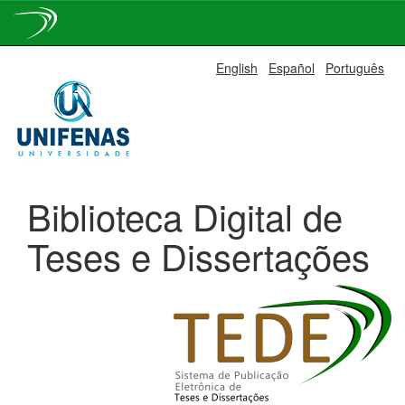
Skip
English
Español
Português
navigation
Biblioteca Digital de
Teses e Dissertações