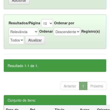
Resultados/Página
Ordenar por
Ordenar
Registro(s)
Resultado 1-1 de 1.
Anterior
1
Próximo
Conjunto de itens:
Data de
Pré-
Título
Autor
Orienta