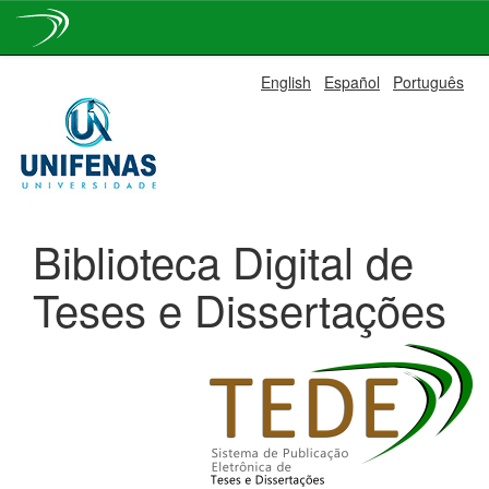
Skip
English
Español
Português
navigation
Biblioteca Digital de
Teses e Dissertações