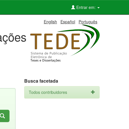
Entrar em:
English
Español
Português
tações
Busca facetada
Todos contribuidores