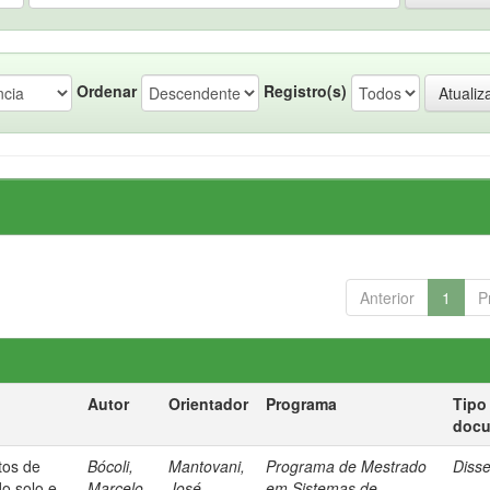
Ordenar
Registro(s)
Anterior
1
P
Autor
Orientador
Programa
Tipo
doc
etos de
Bócoli,
Mantovani,
Programa de Mestrado
Diss
do solo e
Marcelo
José
em Sistemas de