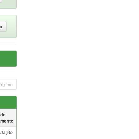
róximo
 de
umento
ertação