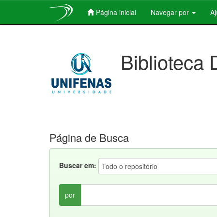
Página inicial
Navegar por
A
Skip
navigation
Biblioteca 
Página de Busca
Buscar em:
por