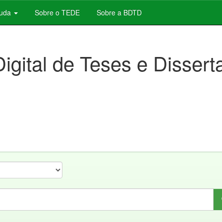
juda
Sobre o TEDE
Sobre a BDTD
Digital de Teses e Disser