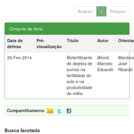
Anterior
1
Próximo
Conjunto de itens:
Data de
Pré-
Título
Autor
Orienta
defesa
visualização
25-Fev-2014
Biofertilizante
Bócoli,
Mantova
de dejetos de
Marcelo
José
suínos na
Eduardo
Ricardo
fertilidade do
solo e na
produtividade
de milho
Compartilhamento
Busca facetada