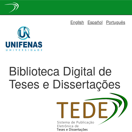
Skip
English
Español
Português
navigation
Biblioteca Digital de
Teses e Dissertações