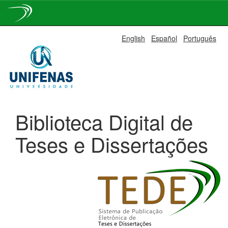
Skip
English
Español
Português
navigation
Biblioteca Digital de
Teses e Dissertações