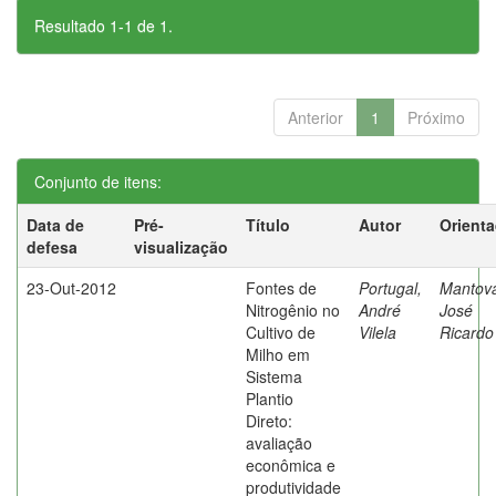
Resultado 1-1 de 1.
Anterior
1
Próximo
Conjunto de itens:
Data de
Pré-
Título
Autor
Orient
defesa
visualização
23-Out-2012
Fontes de
Portugal,
Mantova
Nitrogênio no
André
José
Cultivo de
Vilela
Ricardo
Milho em
Sistema
Plantio
Direto:
avaliação
econômica e
produtividade