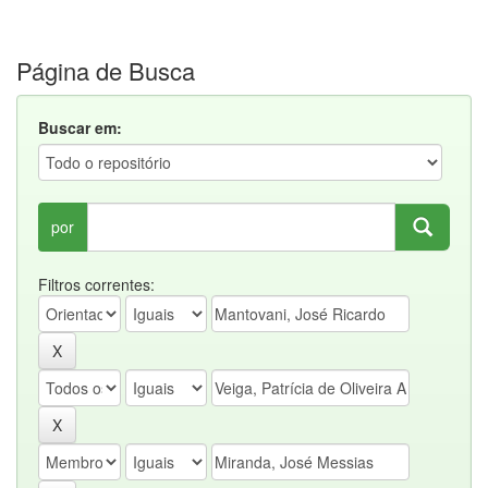
Página de Busca
Buscar em:
por
Filtros correntes: