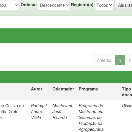
Ordenar
Registro(s)
Anterior
1
P
Autor
Orientador
Programa
Tipo
doc
no Cultivo de
Portugal,
Mantovani,
Programa de
Diss
tio Direto:
André
José
Mestrado em
e
Vilela
Ricardo
Sistemas de
Produção na
Agropecuária