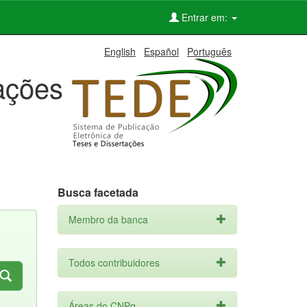
Entrar em:
English
Español
Português
tações
Busca facetada
Membro da banca
Todos contribuidores
Áreas do CNPq