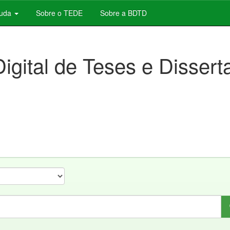
juda
Sobre o TEDE
Sobre a BDTD
Digital de Teses e Disser