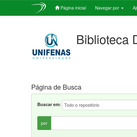
Página inicial
Navegar por
A
Skip
navigation
Biblioteca 
Página de Busca
Buscar em:
por