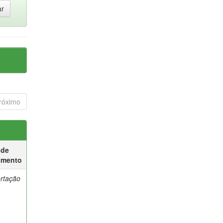
róximo
 de
umento
ertação