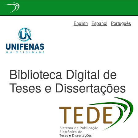
Skip
English
Español
Português
navigation
Biblioteca Digital de
Teses e Dissertações