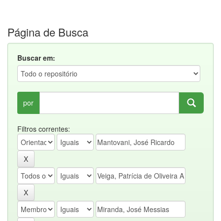
Página de Busca
Buscar em:
por
Filtros correntes: