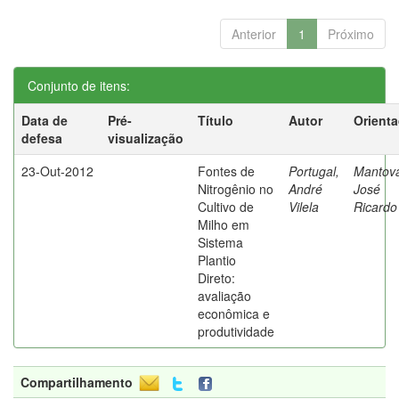
Anterior
1
Próximo
Conjunto de itens:
Data de
Pré-
Título
Autor
Orient
defesa
visualização
23-Out-2012
Fontes de
Portugal,
Mantova
Nitrogênio no
André
José
Cultivo de
Vilela
Ricardo
Milho em
Sistema
Plantio
Direto:
avaliação
econômica e
produtividade
Compartilhamento