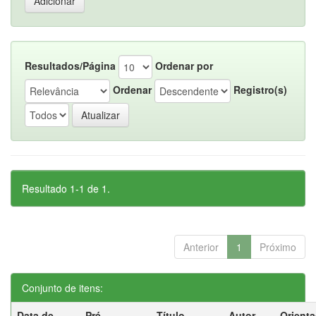
Resultados/Página
Ordenar por
Ordenar
Registro(s)
Resultado 1-1 de 1.
Anterior
1
Próximo
Conjunto de itens:
Data de
Pré-
Título
Autor
Orient