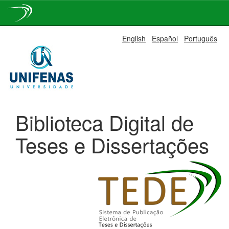
Skip
English
Español
Português
navigation
Biblioteca Digital de
Teses e Dissertações