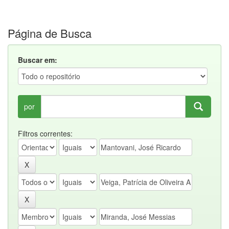
Página de Busca
Buscar em:
por
Filtros correntes: