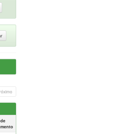
róximo
 de
umento