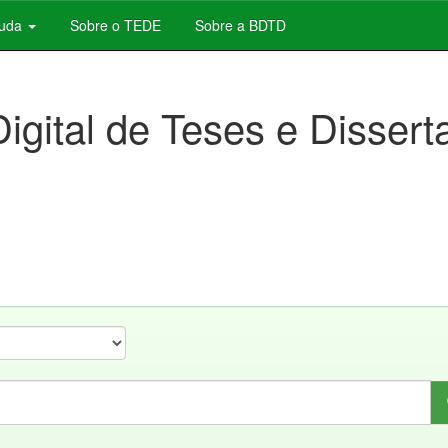
juda
Sobre o TEDE
Sobre a BDTD
Digital de Teses e Disser