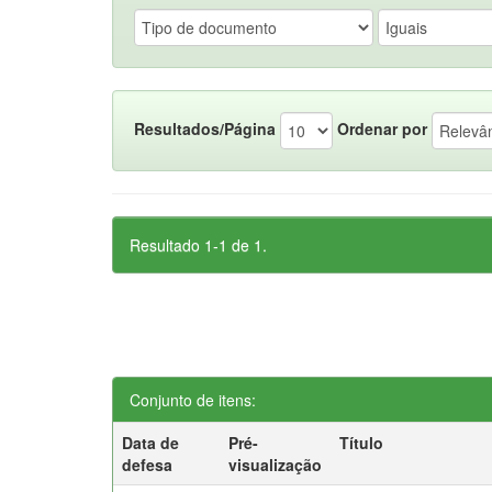
Resultados/Página
Ordenar por
Resultado 1-1 de 1.
Conjunto de itens:
Data de
Pré-
Título
defesa
visualização