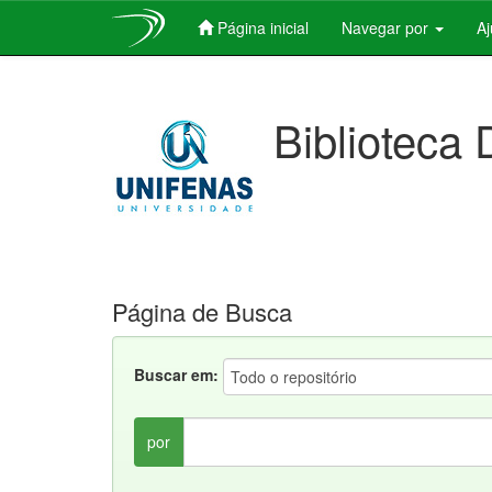
Página inicial
Navegar por
A
Skip
navigation
Biblioteca 
Página de Busca
Buscar em:
por