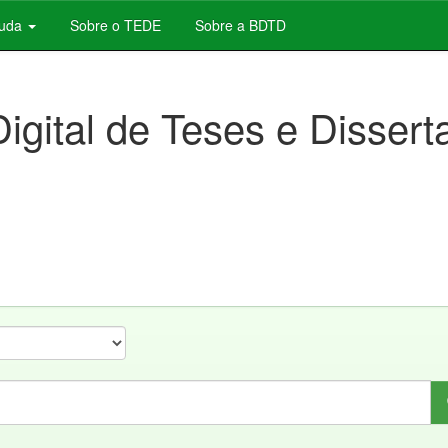
juda
Sobre o TEDE
Sobre a BDTD
Digital de Teses e Disser