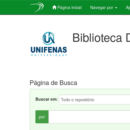
Página inicial
Navegar por
A
Skip
navigation
Biblioteca 
Página de Busca
Buscar em:
por