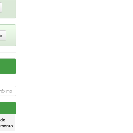
róximo
 de
umento