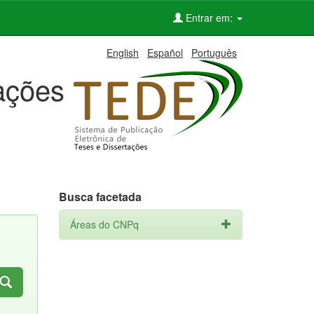
Entrar em:
English
Español
Português
tações
Busca facetada
Áreas do CNPq