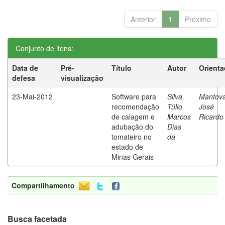
Anterior
1
Próximo
Conjunto de itens:
Data de
Pré-
Título
Autor
Orienta
defesa
visualização
23-Mai-2012
Software para
Silva,
Mantova
recomendação
Túlio
José
de calagem e
Marcos
Ricardo
adubação do
Dias
tomateiro no
da
estado de
Minas Gerais
Compartilhamento
Busca facetada