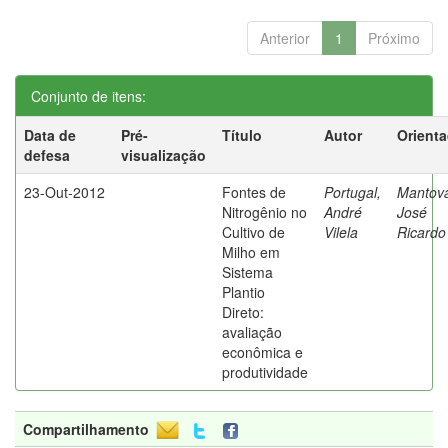
Anterior
1
Próximo
Conjunto de itens:
Data de
Pré-
Título
Autor
Orient
defesa
visualização
23-Out-2012
Fontes de
Portugal,
Mantova
Nitrogênio no
André
José
Cultivo de
Vilela
Ricardo
Milho em
Sistema
Plantio
Direto:
avaliação
econômica e
produtividade
Compartilhamento