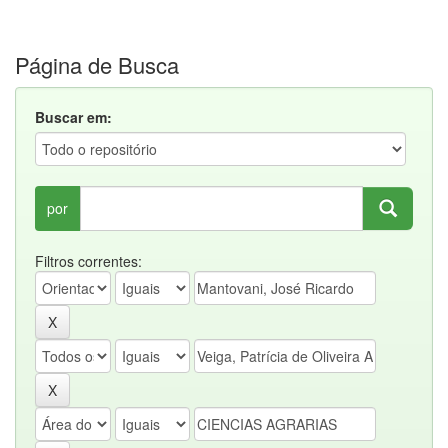
Página de Busca
Buscar em:
por
Filtros correntes: