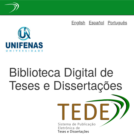
Skip
English
Español
Português
navigation
Biblioteca Digital de
Teses e Dissertações