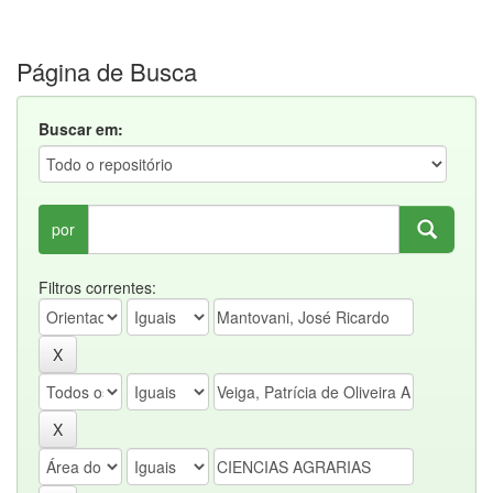
Página de Busca
Buscar em:
por
Filtros correntes: