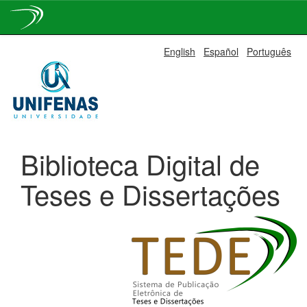
Skip
English
Español
Português
navigation
Biblioteca Digital de
Teses e Dissertações