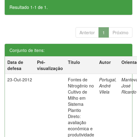
Resultado 1-1 de 1.
Anterior
1
Próximo
Conjunto de itens:
Data de
Pré-
Título
Autor
Orient
defesa
visualização
23-Out-2012
Fontes de
Portugal,
Mantova
Nitrogênio no
André
José
Cultivo de
Vilela
Ricardo
Milho em
Sistema
Plantio
Direto:
avaliação
econômica e
produtividade