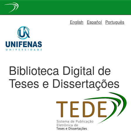
Skip
English
Español
Português
navigation
Biblioteca Digital de
Teses e Dissertações