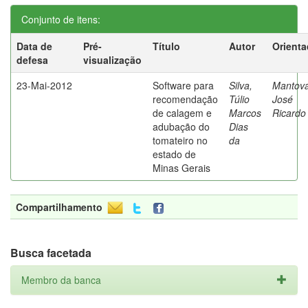
Conjunto de itens:
Data de
Pré-
Título
Autor
Orienta
defesa
visualização
23-Mai-2012
Software para
Silva,
Mantova
recomendação
Túlio
José
de calagem e
Marcos
Ricardo
adubação do
Dias
tomateiro no
da
estado de
Minas Gerais
Compartilhamento
Busca facetada
Membro da banca