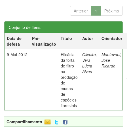
Anterior
1
Próximo
Conjunto de itens:
Data de
Pré-
Título
Autor
Orientador
defesa
visualização
9-Mai-2012
Eficácia
Oliveira,
Mantovani,
da torta
Vera
José
de filtro
Lúcia
Ricardo
na
Alves
produção
de
mudas
de
espécies
florestais
Compartilhamento