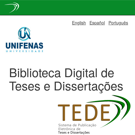
Skip
English
Español
Português
navigation
Biblioteca Digital de
Teses e Dissertações