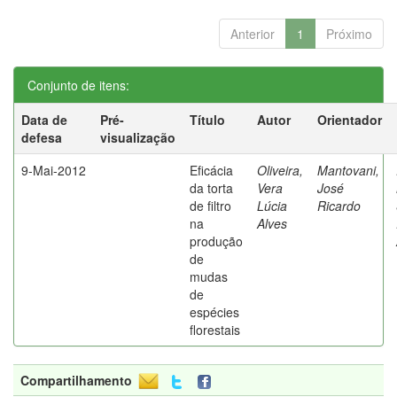
Anterior
1
Próximo
Conjunto de itens:
Data de
Pré-
Título
Autor
Orientador
defesa
visualização
9-Mai-2012
Eficácia
Oliveira,
Mantovani,
da torta
Vera
José
de filtro
Lúcia
Ricardo
na
Alves
produção
de
mudas
de
espécies
florestais
Compartilhamento