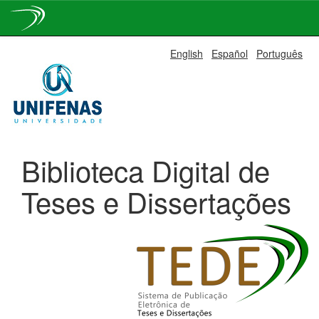
Skip
English
Español
Português
navigation
Biblioteca Digital de
Teses e Dissertações