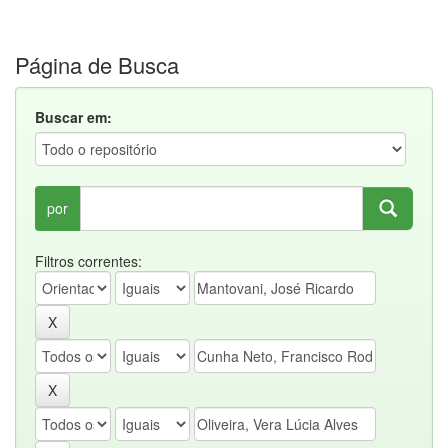
Página de Busca
Buscar em:
por
Filtros correntes: