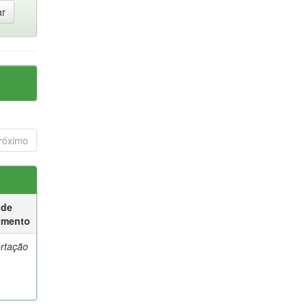
róximo
 de
umento
ertação