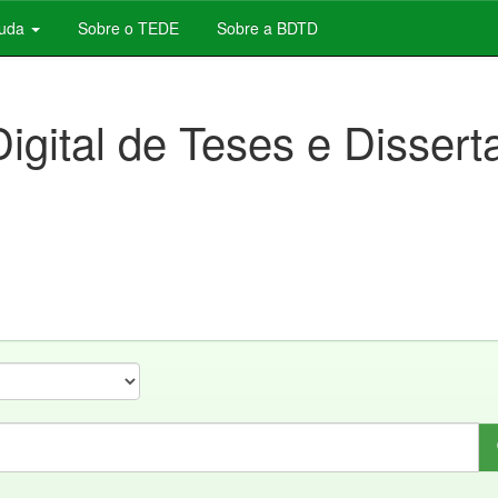
juda
Sobre o TEDE
Sobre a BDTD
Digital de Teses e Disser