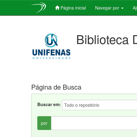
Página inicial
Navegar por
A
Skip
navigation
Biblioteca 
Página de Busca
Buscar em:
por