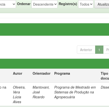
Ordenar
Registro(s)
Anterior
1
P
Autor
Orientador
Programa
Tipo
doc
ro na
Oliveira,
Mantovani,
Programa de Mestrado em
Diss
e
Vera
José
Sistemas de Produção na
Lúcia
Ricardo
Agropecuária
Alves