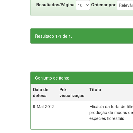
Resultados/Página
Ordenar por
Resultado 1-1 de 1.
Conjunto de itens:
Data de
Pré-
Título
defesa
visualização
9-Mai-2012
Eficácia da torta de filt
produção de mudas d
espécies florestais