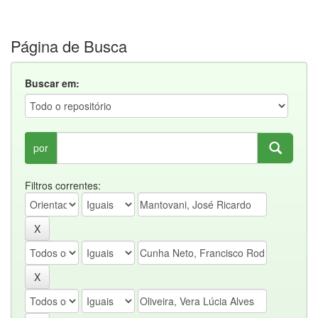
Página de Busca
Buscar em:
por
Filtros correntes: