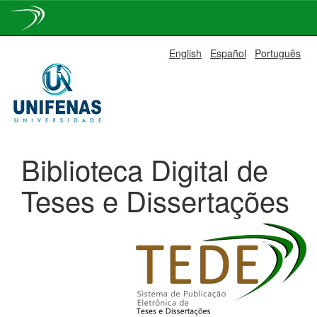
Skip
English
Español
Português
navigation
Biblioteca Digital de
Teses e Dissertações