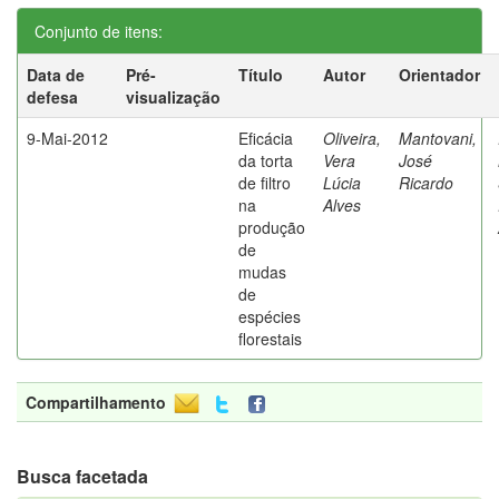
Conjunto de itens:
Data de
Pré-
Título
Autor
Orientador
defesa
visualização
9-Mai-2012
Eficácia
Oliveira,
Mantovani,
da torta
Vera
José
de filtro
Lúcia
Ricardo
na
Alves
produção
de
mudas
de
espécies
florestais
Compartilhamento
Busca facetada